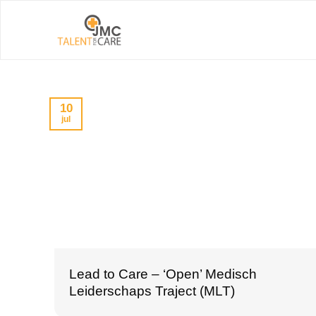
Ga
naar
inhoud
10
jul
Lead to Care – ‘Open’ Medisch
Leiderschaps Traject (MLT)