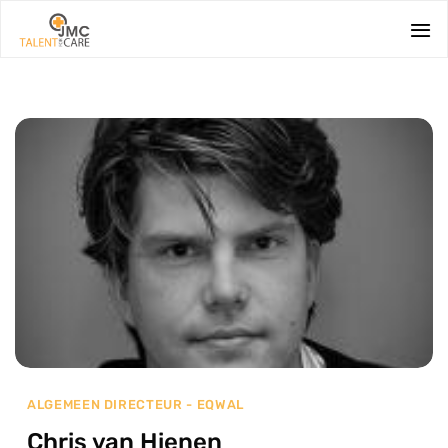
Ga
naar
inhoud
ALGEMEEN DIRECTEUR - EQWAL
Chris van Hienen