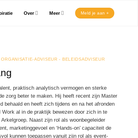
iratie
Over
Meer
Meld je aan +
 ORGANISATIE-ADVISEUR - BELEIDSADVISEUR
ang
alent, praktisch analytisch vermogen en sterke
e zorg beter te maken. Hij heeft recent zijn Master
id behaald en heeft zich tijdens en na het afronden
l Work al in de praktijk bewezen door zich in te
 Arkelgroep. Naast zijn rol als woonbegeleider
alent, marketinggevoel en ‘Hands-on’ capaciteit de
vol kunnen toepassen vanuit zijn rol als event-