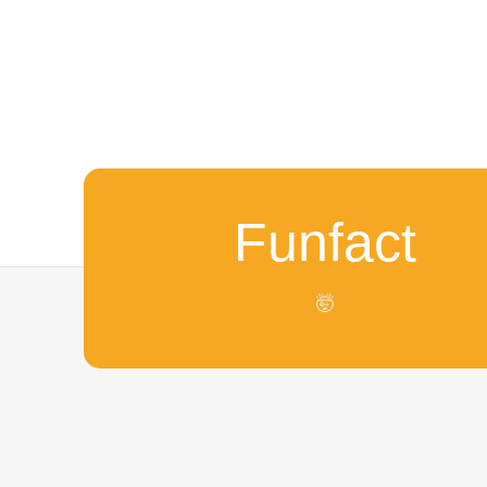
Funfact
🤯